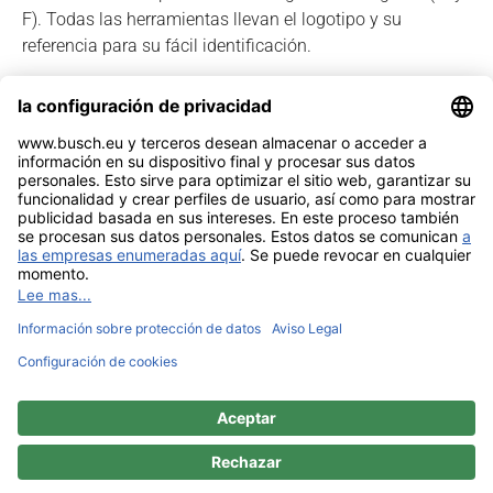
F). Todas las herramientas llevan el logotipo y su
referencia para su fácil identificación.
Ver catálogo especial
Noticia legal
Contacto
Intimidad
Sitemap
BUSCH & CO. GmbH & Co. KG |
Unterkaltenbach 17-27 | D - 51766
Engelskirchen | Telefon +49 (0) 22 63 - 86 - 0 | Telefax +49 (0) 22 63 - 2 07
41 |
mail@busch.eu
|
www.busch.eu