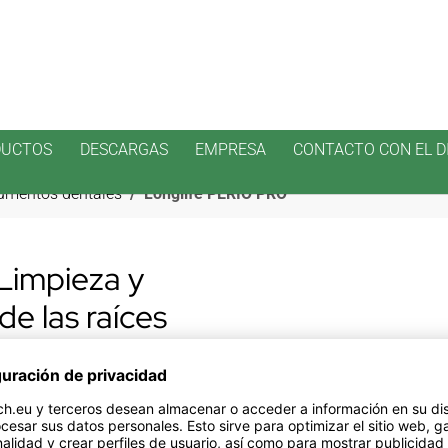
DUCTOS
DESCARGAS
EMPRESA
CONTACTO CON EL D
rumentos dentales
Longlife PERIO PRO
Limpieza y
de las raíces
ces son el principal objetivo
es.
-PRO. Las partes de fresado