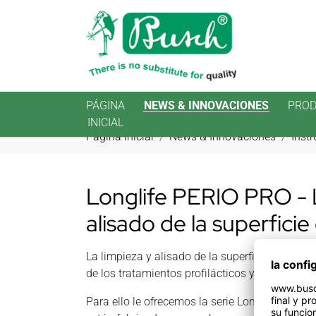
PÁGINA
NEWS & INNOVACIONES
PRO
INICIAL
Saltar al contenido principal
Estás aquí:
Página inicial
News & Innovaciones
Inst
Longlife PERIO PRO - 
alisado de la superficie 
La limpieza y alisado de la superficie de la raí
de los tratamientos profilácticos y periodontal
Para ello le ofrecemos la serie LongLife PERIO