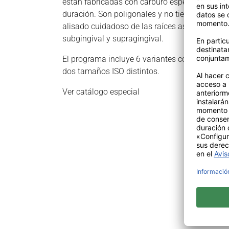
están fabricadas con carburo especial de gran
duración. Son poligonales y no tienen filo, par
alisado cuidadoso de las raíces así como para 
subgingival y supragingival.
El programa incluye 6 variantes con 2 longitud
dos tamaños ISO distintos.
Ver catálogo especial