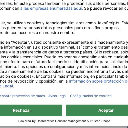
mbiar el instrumento es
ante con la parte activa
reduce el cambio de
amiento.
STER puntiagudo también es
lo, en las puntas de los dedos
con el distintivo CE Clase IIa.