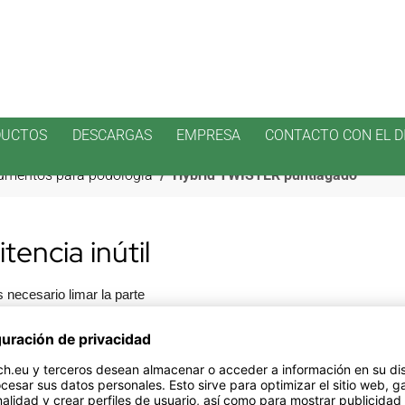
DUCTOS
DESCARGAS
EMPRESA
CONTACTO CON EL D
rumentos para podología
Hybrid TWISTER puntiagado
tencia inútil
 necesario limar la parte
ones convencionales o los
eado. ¡Pero el Hybrid
e activa terminada en la punta
e la grieta.