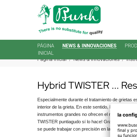
PÁGINA
NEWS & INNOVACIONES
PRO
INICIAL
Saltar al contenido principal
Estás aquí:
Página inicial
News & Innovaciones
Inst
Hybrid TWISTER ... Resi
Especialmente durante el tratamiento de grietas es
interior de la grieta. En este sentido, los capuch
instrumentos grandes no ofrecen el resultado des
TWISTER puntiagudo sí lo hace! Gracias a la part
se puede trabajar con precisión en la profundidad d