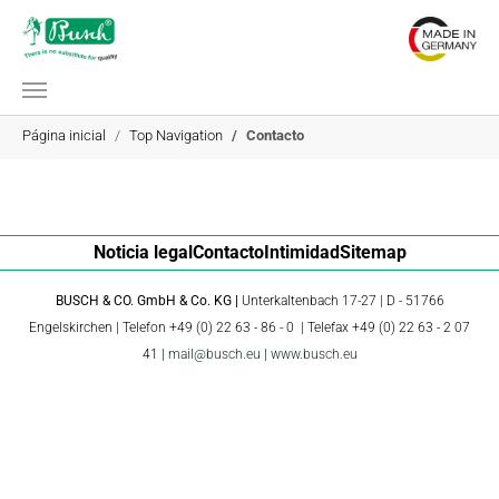
Saltar al contenido principal
Estás aquí:
Página inicial
Top Navigation
Contacto
Noticia legal
Contacto
Intimidad
Sitemap
BUSCH & CO. GmbH & Co. KG |
Unterkaltenbach 17-27 | D - 51766
Engelskirchen | Telefon +49 (0) 22 63 - 86 - 0 | Telefax +49 (0) 22 63 - 2 07
41 |
mail@busch.eu
|
www.busch.eu