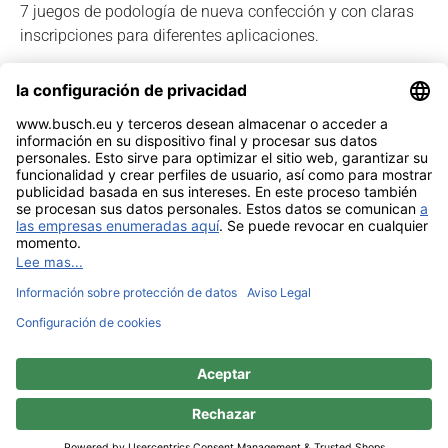
7 juegos de podología de nueva confección y con claras
inscripciones para diferentes aplicaciones.
Ver catálogo especial
Noticia legal
Contacto
Intimidad
Sitemap
BUSCH & CO. GmbH & Co. KG |
Unterkaltenbach 17-27 | D - 51766
Engelskirchen | Telefon +49 (0) 22 63 - 86 - 0 | Telefax +49 (0) 22 63 - 2 07
41 |
mail@busch.eu
|
www.busch.eu