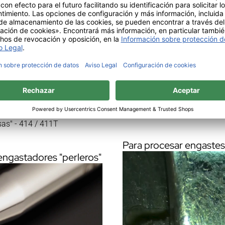
Download Video de aplicació
sas" - 414 / 411T
Para procesar engaste
engastadores "perleros"