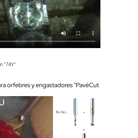
n "74Y"
ara orfebres y engastadores "PavéCut