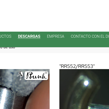
UCTOS
DESCARGAS
EMPRESA
CONTACTO CON EL D
o de uso
"RR552/RR553"