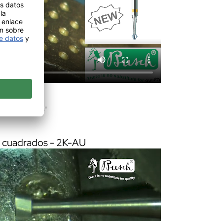
n "PavéCut 4"
s cuadrados - 2K-AU