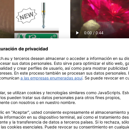
Download Video de aplicació
Videos de aplicación p
 engastadores "piedras
4"