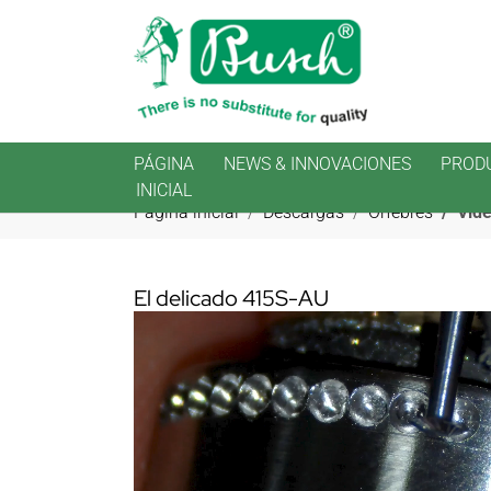
PÁGINA
NEWS & INNOVACIONES
PROD
INICIAL
Saltar al contenido principal
Estás aquí:
Página inicial
Descargas
Orfebres
Vide
El delicado 415S-AU