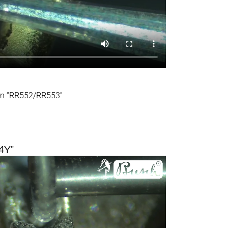
ón “RR552/RR553”
74Y"