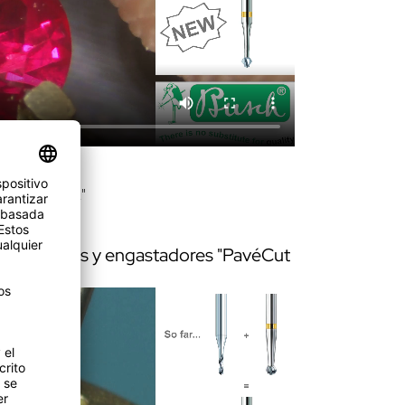
n "PavéCut 2"
ara orfebres y engastadores "PavéCut