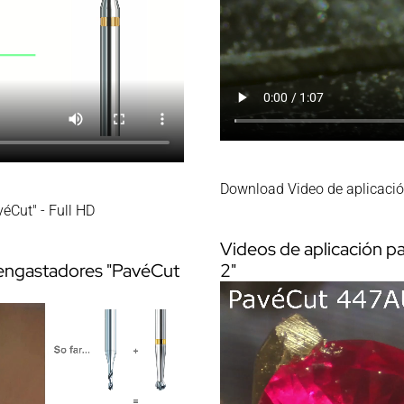
Download Video de aplicació
éCut" - Full HD
Videos de aplicación p
 engastadores "PavéCut
2"