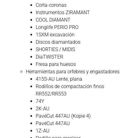
Corta-coronas
Instrumentos ZIRAMANT
COOL DIAMANT
Longlife PERIO PRO
1SXM excavación
Discos diamantados
SHORTIES / MIDIS
DiaTWISTER
Fresa para huesos
Herramientas para orfebres y engastadores
415S-AU Lente, plana
Rodillos de compactación finos
RR552/RR553
74Y
2K-AU
PavéCut 447AU (Kopie 4)
PavéCut 447AU
1Z-AU