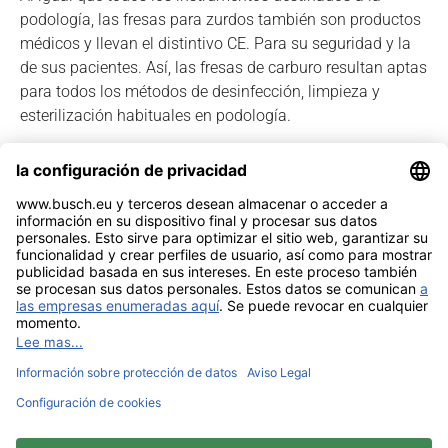
podología, las fresas para zurdos también son productos
médicos y llevan el distintivo CE. Para su seguridad y la
de sus pacientes. Así, las fresas de carburo resultan aptas
para todos los métodos de desinfección, limpieza y
esterilización habituales en podología.
Ver catálogo
Noticia legal
Contacto
Intimidad
Sitemap
BUSCH & CO. GmbH & Co. KG |
Unterkaltenbach 17-27 | D - 51766
Engelskirchen | Telefon +49 (0) 22 63 - 86 - 0 | Telefax +49 (0) 22 63 - 2 07
41 |
mail@busch.eu
|
www.busch.eu