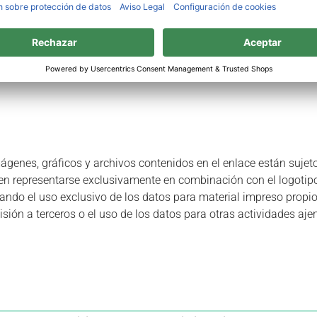
laces correspondientes o bien pulse la tecla derecha del ratón so
 imágenes, gráficos y archivos contenidos en el enlace están suje
eben representarse exclusivamente en combinación con el logoti
ando el uso exclusivo de los datos para material impreso propio
isión a terceros o el uso de los datos para otras actividades aje