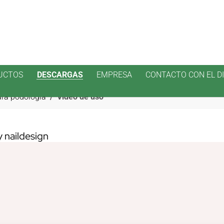
UCTOS
DESCARGAS
EMPRESA
CONTACTO CON EL D
ara podología
Video de uso
y naildesign