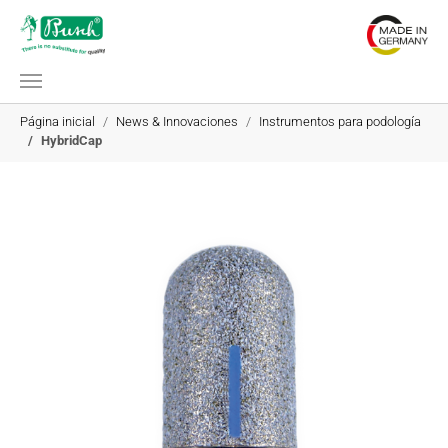
Saltar al contenido principal
Estás aquí:
Página inicial
News & Innovaciones
Instrumentos para podología
HybridCap