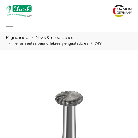
Saltar al contenido principal
Estás aquí:
Página inicial
News & Innovaciones
Herramientas para orfebres y engastadores
74Y