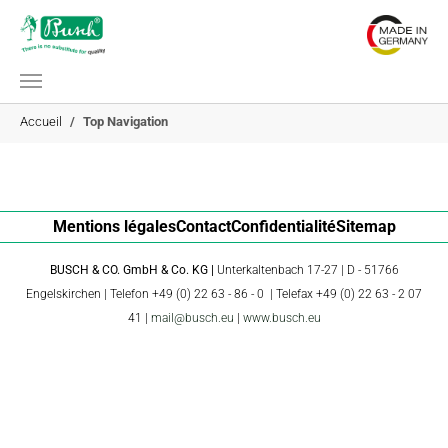
Aller au contenu principal
Vous êtes ici:
Accueil
Top Navigation
Mentions légales
Contact
Confidentialité
Sitemap
BUSCH & CO. GmbH & Co. KG |
Unterkaltenbach 17-27 | D - 51766
Engelskirchen | Telefon +49 (0) 22 63 - 86 - 0 | Telefax +49 (0) 22 63 - 2 07
41 |
mail@busch.eu
|
www.busch.eu