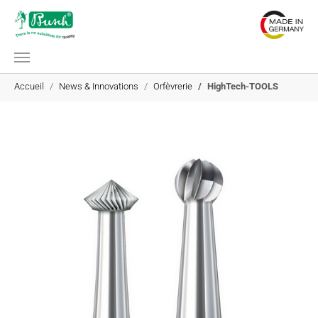
Aller au contenu principal
Vous êtes ici:
Accueil
News & Innovations
Orfèvrerie
HighTech-TOOLS