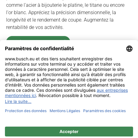
comme l'acier à bijouterie le platine, le titane ou encore
l'or blanc. Appréciez la précision dimensionnelle, la
longévité et le rendement de coupe. Augmentez la
rentabilité de vos activités.
Voir les prospectus spécial
Mentions légales
Contact
Confidentialité
Sitemap
BUSCH & CO. GmbH & Co. KG |
Unterkaltenbach 17-27 | D - 51766
Engelskirchen | Telefon +49 (0) 22 63 - 86 - 0 | Telefax +49 (0) 22 63 - 2 07
41 |
mail@busch.eu
|
www.busch.eu