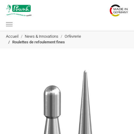
Aller au contenu principal
Vous êtes ici:
Accueil
News & Innovations
Orfèvrerie
Roulettes de refoulement fines