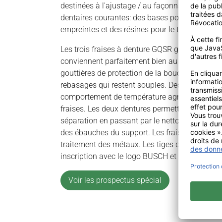
destinées à l'ajustage / au façonnage par frais
dentaires courantes: des bases pour prothèses,
empreintes et des résines pour le traitement o
Les trois fraises à denture GQSR grossière par
conviennent parfaitement bien au traitement 
gouttières de protection de la bouche embout
rebasages qui restent souples. Des surfaces de
comportement de température agréable sont l
fraises. Les deux dentures permettent de traiter
séparation en passant par le nettoyage des p
des ébauches du support. Les fraises céramiq
traitement des métaux. Les tiges de toutes les 
inscription avec le logo BUSCH et une référence
Voir les prospectus spécial