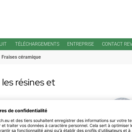
UIT
TÉLÉCHARGEMENTS
ENTREPRISE
CONTACT RE
Fraises céramique
les résines et
e blanche séduit par les
rformance et ses avantages.
ec les dentures éprouvées
 à denture X moyenne sont