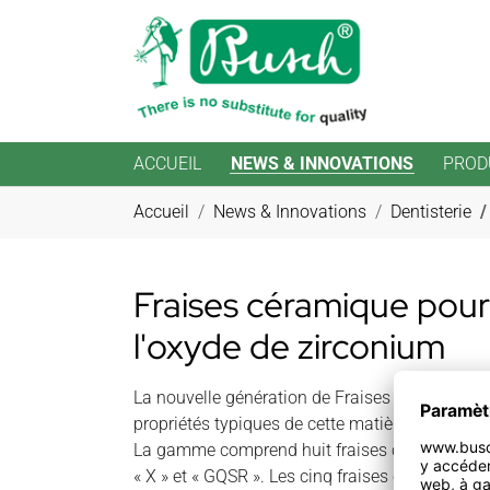
ACCUEIL
NEWS & INNOVATIONS
PROD
Aller au contenu principal
Vous êtes ici:
Accueil
News & Innovations
Dentisterie
Fraises céramique pour 
l'oxyde de zirconium
La nouvelle génération de Fraises en céramiqu
propriétés typiques de cette matière haute pe
La gamme comprend huit fraises céramique av
« X » et « GQSR ». Les cinq fraises céramique