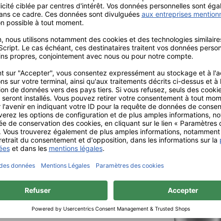
age de toutes les résines
 des résines pour porte-
rthodontique.
ticulièrement sécante
des résines molles comme les
ies profondément ou les
 matériaux lisses et un
es avantages évidents de ces
 l’oxyde de zirconium, de la
oints d'attache détachement
ue ne conviennent pas au
fraises portent une
 pour les identifier mieux.