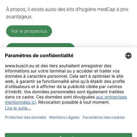
À propos, il existe aussi des kits d'hygiène medCap à prix
avantageux.
Voir le prospectus
Recommendation d'utilisation
Mentions légales
Contact
Confidentialité
Sitemap
BUSCH & CO. GmbH & Co. KG |
Unterkaltenbach 17-27 | D - 51766
Engelskirchen | Telefon +49 (0) 22 63 - 86 - 0 | Telefax +49 (0) 22 63 - 2 07
41 |
mail@busch.eu
|
www.busch.eu