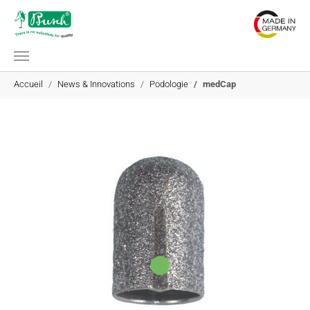
Aller au contenu principal
Vous êtes ici:
Accueil
News & Innovations
Podologie
medCap