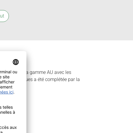
ut
st agrandie. La gamme AU avec les
U déjà connues a été complétée par la
3 et 004