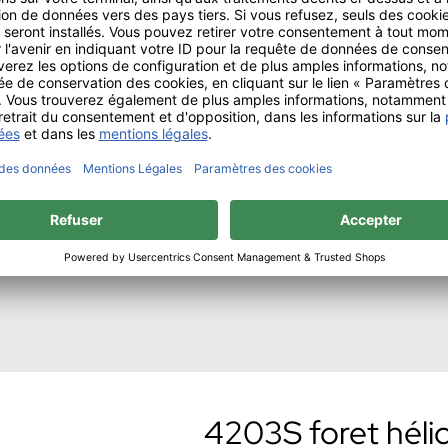
HighTech-TOOL
Les nouveaux HighTech-TOOLS fabri
comprimé isostatiquement à chaud 
Plus d'informations sur les Hi
4203S foret hélic