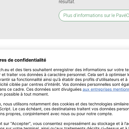
résultat.
Plus d'informations sur le PavéC
1Z-AU
La famille des HighTech-Tools s'e
figures 1AU, 38AU, 414AU et 446 A
1Z-AU dans les tailles ISO 002, 00
Plus d'informations