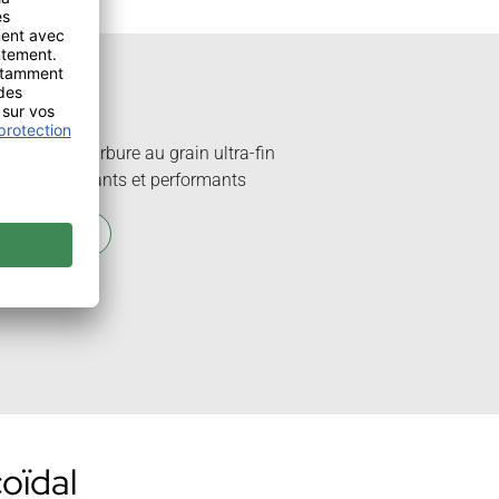
S
qués en carbure au grain ultra-fin
sont résistants et performants
ghTech-TOOLS
oïdal