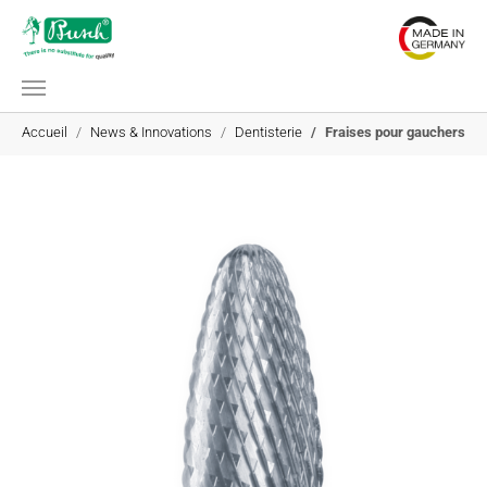
Aller au contenu principal
Vous êtes ici:
Accueil
News & Innovations
Dentisterie
Fraises pour gauchers