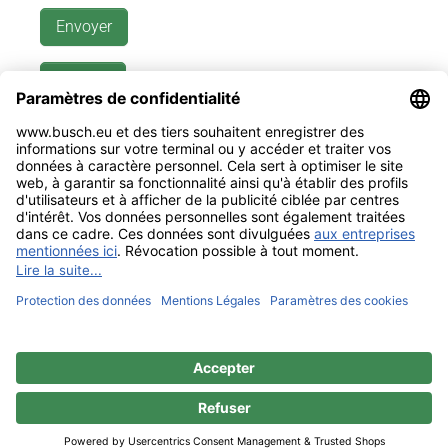
Mentions légales
Contact
Confidentialité
Sitemap
BUSCH & CO. GmbH & Co. KG |
Unterkaltenbach 17-27 | D - 51766
Engelskirchen | Telefon +49 (0) 22 63 - 86 - 0 | Telefax +49 (0) 22 63 - 2 07
41 |
mail@busch.eu
|
www.busch.eu