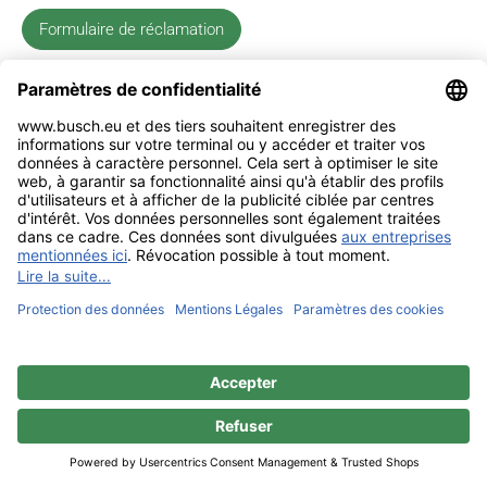
Formulaire de réclamation
Mentions légales
Contact
Confidentialité
Sitemap
BUSCH & CO. GmbH & Co. KG |
Unterkaltenbach 17-27 | D - 51766
Engelskirchen | Telefon +49 (0) 22 63 - 86 - 0 | Telefax +49 (0) 22 63 - 2 07
41 |
mail@busch.eu
|
www.busch.eu