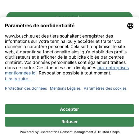
En savoir plus
Mentions légales
Contact
Confidentialité
Sitemap
BUSCH & CO. GmbH & Co. KG |
Unterkaltenbach 17-27 | D - 51766
Engelskirchen | Telefon +49 (0) 22 63 - 86 - 0 | Telefax +49 (0) 22 63 - 2 07
41 |
mail@busch.eu
|
www.busch.eu