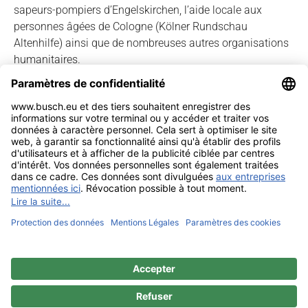
sapeurs-pompiers d’Engelskirchen, l’aide locale aux
personnes âgées de Cologne (Kölner Rundschau
Altenhilfe) ainsi que de nombreuses autres organisations
humanitaires.
Source : Diverses publications de presse
Mentions légales
Contact
Confidentialité
Sitemap
BUSCH & CO. GmbH & Co. KG |
Unterkaltenbach 17-27 | D - 51766
Engelskirchen | Telefon +49 (0) 22 63 - 86 - 0 | Telefax +49 (0) 22 63 - 2 07
41 |
mail@busch.eu
|
www.busch.eu