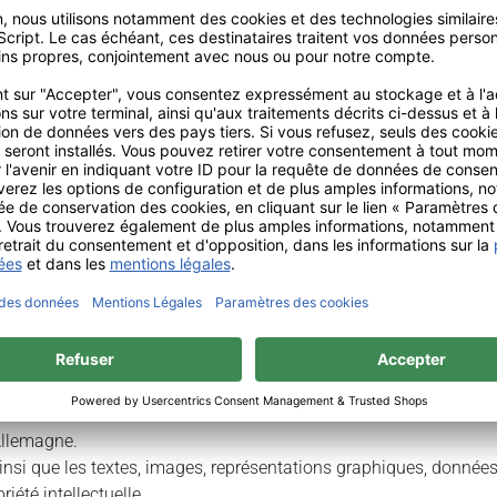
des consommateurs, qui peuvent l´utiliser pour le règlement de 
e.
des conditions légales, nous participerons à une procédure de m
ous renseigner et pour vous orienter vers l’entité compétente d
emagne) ou 0 820 200 999 (Service 0,12€/min + prix de l’appel).
Allemagne.
ainsi que les textes, images, représentations graphiques, données
riété intellectuelle.