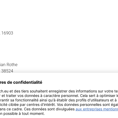
A 16903
tian Rothe
B 38524
22528309