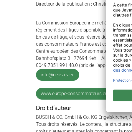
Directeur de la publication : Christian Rothe
La Commission Européenne met à la disposition 
règlement des litiges disponible à cette adress
En cas de litige, et sous réserve du respect 
des consommateurs France est compétent pour v
Centre européen des Consommateurs France
Bahnhofsplatz 3 - 77694 Kehl - Allemagne
0049.7851.991.48.0 (prix de l’appel vers l’All
info@cec-zev.eu
www.europe-consommateurs.eu
Droit d’auteur
BUSCH & CO. GmbH & Co. KG Engelskirchen, 
Tous droits réservés. Le contenu, la structure 
droits d’auteur et autres lois concernant la prop