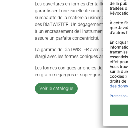
Les ouvertures en formes d’entailles spécialem
garantissent une excellente circulation d’air d
surchauffe de la matière à usiner est la particul
des DiaTWISTER. Un dégagement de chaleur ré
à un encrassement de l’instrument. La fabricat
assure un parfaite concentricité.
La gamme de DiaTWISTER avec les formes cyli
élargi avec les formes coniques arrondies.
Les formes coniques arrondies du DiaTWISTER
en grain mega-gros et super-gros.
Voir le catalogue