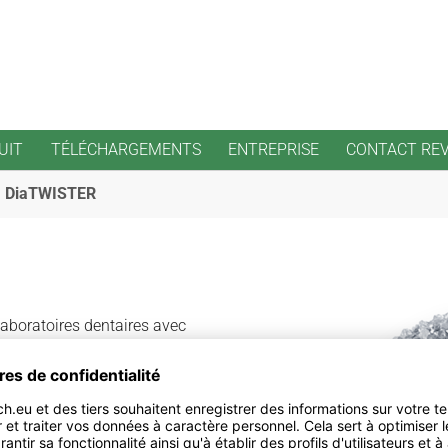
UIT
TÉLÉCHARGEMENTS
ENTREPRISE
CONTACT RE
DiaTWISTER
laboratoires dentaires avec
eaucoup de temps et des
siner est possible par exemple
tiques. Ceci peut être évité
e de DiaTWISTER.