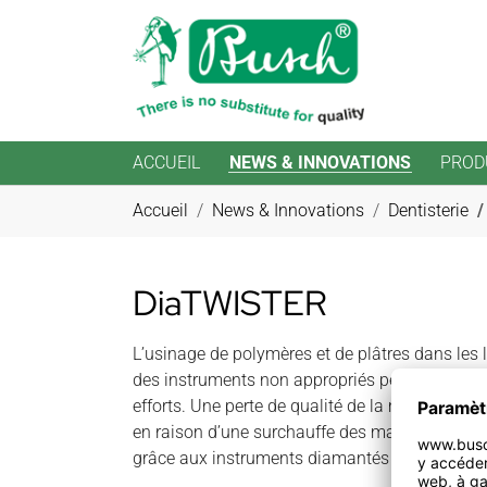
ACCUEIL
NEWS & INNOVATIONS
PROD
Aller au contenu principal
Vous êtes ici:
Accueil
News & Innovations
Dentisterie
DiaTWISTER
L’usinage de polymères et de plâtres dans les 
des instruments non appropriés peut exiger b
efforts. Une perte de qualité de la matière à u
en raison d’une surchauffe des matières synthé
grâce aux instruments diamantés de la gamm