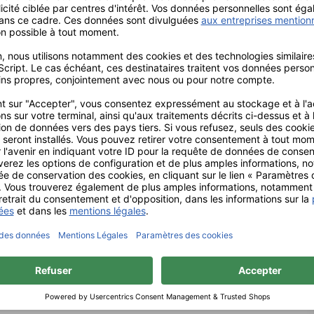
ent disposées, qui
urant l’abrasion en évitant une
arité de la partie travaillante
duit s’oppose parallèlement
ion en une seule pièce
ndriques arrondies a été
 sont également disponibles