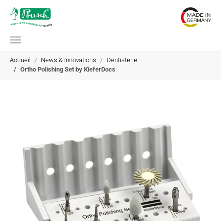
Aller au contenu principal
Vous êtes ici:
Accueil
News & Innovations
Dentisterie
Ortho Polishing Set by KieferDocs