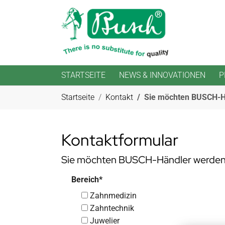
STARTSEITE
NEWS & INNOVATIONEN
P
Zum Hauptinhalt springen
Sie sind hier:
Startseite
Kontakt
Sie möchten BUSCH-H
Kontaktformular
Sie möchten BUSCH-Händler werden u
Bereich
*
Zahnmedizin
Zahntechnik
Juwelier