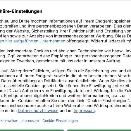
** Geben Sie zur Bestätigung das Erg
das Feld "Captcha" ein.
Anrede
*
Name
*
Telefon
Ihre Nachricht an uns