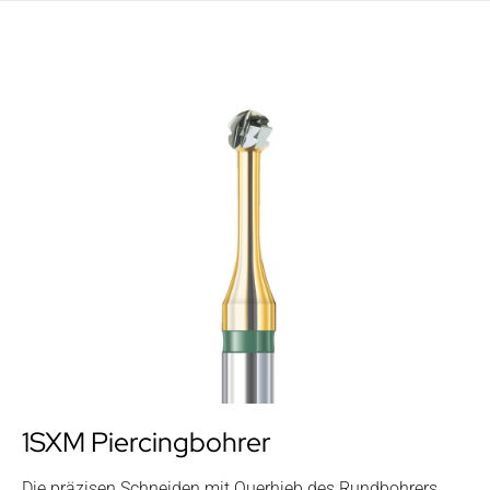
1SXM Piercingbohrer
Die präzisen Schneiden mit Querhieb des Rundbohrers