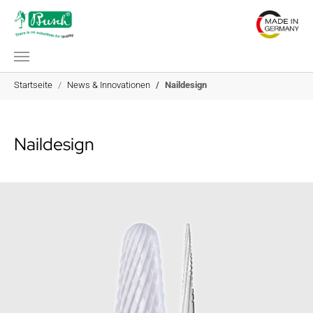
Zum Hauptinhalt springen
Sie sind hier:
Startseite
News & Innovationen
Naildesign
Naildesign