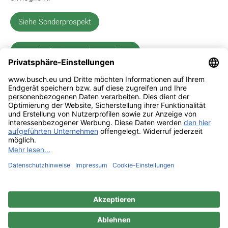
Siehe Sonderprospekt
Jetzt kaufen im Busch-Dentalshop
Impressum
Kontakt
Datenschutz
Sitemap
BUSCH & CO. GmbH & Co. KG |
Unterkaltenbach 17-27 | D - 51766
Engelskirchen | Telefon +49 (0) 22 63 - 86 - 0 | Telefax +49 (0) 22 63 - 2 07
41 |
mail@busch.eu
|
www.busch.eu