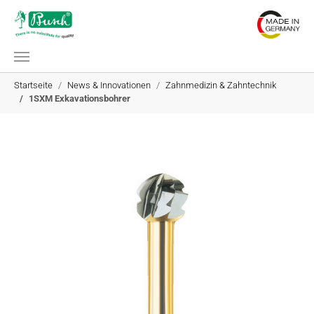
Zum Hauptinhalt springen
Sie sind hier:
Startseite
News & Innovationen
Zahnmedizin & Zahntechnik
1SXM Exkavationsbohrer