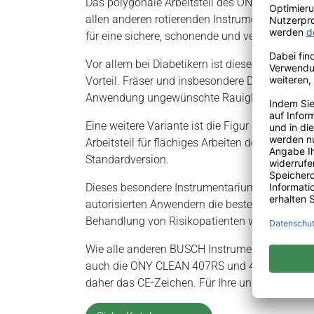
Das polygonale Arbeitsteil des ONY CLEAN 40
allen anderen rotierenden Instrumenten keine 
für eine sichere, schonende und verletzungsfr
Vor allem bei Diabetikern ist diese schonende
Vorteil. Fräser und insbesondere Diamantschle
Anwendung ungewünschte Rauigkeiten auf dem
Eine weitere Variante ist die Figur 406L-RS, d
Arbeitsteil für flächiges Arbeiten doppelt so lan
Standardversion.
Dieses besondere Instrumentarium mit passiver
autorisierten Anwendern die beste Vorausset
Behandlung von Risikopatienten wie z.B. Diabe
Wie alle anderen BUSCH Instrumente für die 
auch die ONY CLEAN 407RS und 406L-RS Medi
daher das CE-Zeichen. Für Ihre und die Sicherhe