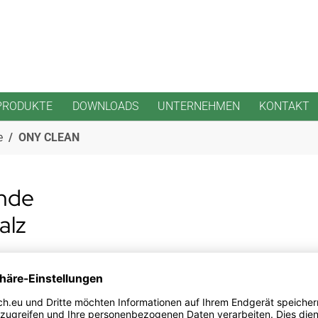
PRODUKTE
DOWNLOADS
UNTERNEHMEN
KONTAKT
e
ONY CLEAN
nde
alz
e eine überaus schonende,
em Nagelfalz und von
en.