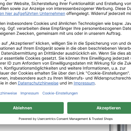
7RS, das im Gegensatz zu
scharfen Schneiden hat, bürgt
eie Behandlung.
 Behandlung ein wesentlicher
ifer würden bei dieser
 Nagel hinterlassen.
eren ebenfalls polygonales
g ist wie bei der
 Sicherheit bietet
zung zur schonenden
tikern.
medizinische Anwendung sind
zinprodukte und tragen
it Ihrer Patienten.