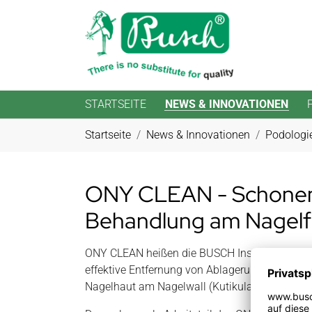
STARTSEITE
NEWS & INNOVATIONEN
Zum Hauptinhalt springen
Sie sind hier:
Startseite
News & Innovationen
Podologi
ONY CLEAN - Schone
Behandlung am Nagelf
ONY CLEAN heißen die BUSCH Instrumente, di
effektive Entfernung von Ablagerungen aus d
Nagelhaut am Nagelwall (Kutikula) ermöglich