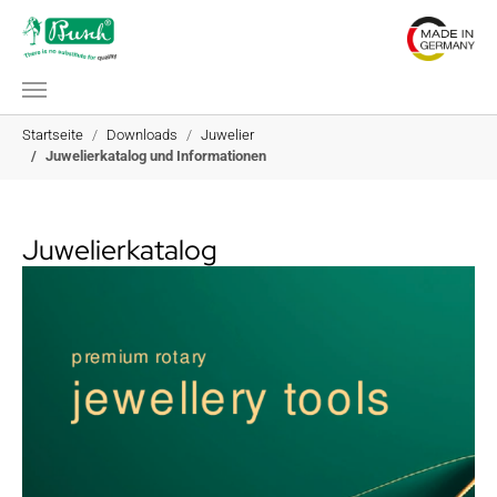
Zum Hauptinhalt springen
Sie sind hier:
Startseite
Downloads
Juwelier
Juwelierkatalog und Informationen
Juwelierkatalog