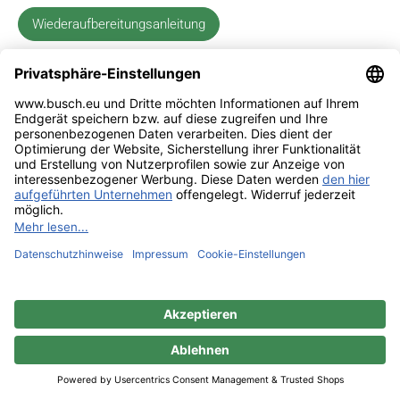
Wiederaufbereitungsanleitung
Impressum
Kontakt
Datenschutz
Sitemap
BUSCH & CO. GmbH & Co. KG |
Unterkaltenbach 17-27 | D - 51766
Engelskirchen | Telefon +49 (0) 22 63 - 86 - 0 | Telefax +49 (0) 22 63 - 2 07
41 |
mail@busch.eu
|
www.busch.eu