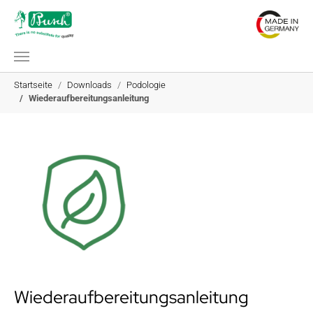
Zum Hauptinhalt springen
Sie sind hier:
Startseite
Downloads
Podologie
Wiederaufbereitungsanleitung
Wiederaufbereitungsanleitung